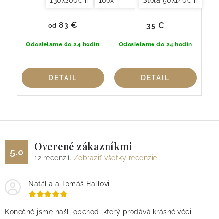
130x200cm
160x250cm
Štóla 50x140cm
83 €
35 €
od
Odosielame do 24 hodín
Odosielame do 24 hodín
DETAIL
DETAIL
Overené zákazníkmi
5.0
12
recenzií.
Zobraziť všetky recenzie
Natália a Tomáš Hallovi
Konečně jsme našli obchod ,který prodává krásné věci