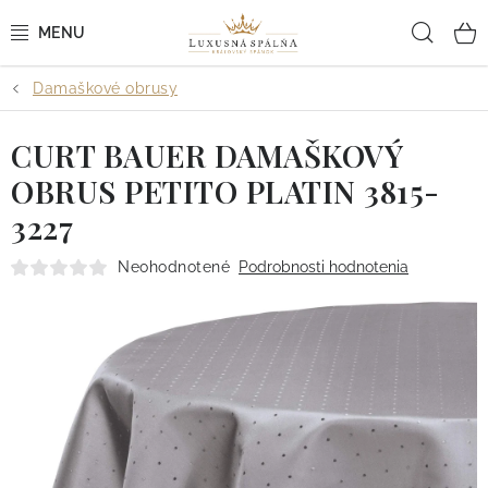
Prejsť
Hľad
na
obsah
Damaškové obrusy
POSTEĽNÉ OBLIEČKY
CURT BAUER DAMAŠKOVÝ
POSTEĽNÉ PLACHTY
OBRUS PETITO PLATIN 3815-
PREHOZY A PAPLÓNY
3227
VANKÚŠE A OBLIEČKY
Neohodnotené
Podrobnosti hodnotenia
BYTOVÝ TEXTIL
KÚPEĽŇA + WELLNESS
DIZAJNÉRI