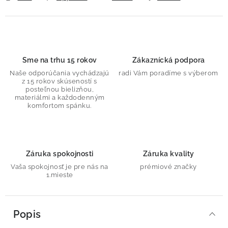
Sme na trhu 15 rokov
Zákaznícká podpora
Naše odporúčania vychádzajú
radi Vám poradíme s výberom
z 15 rokov skúseností s
posteľnou bielizňou,
materiálmi a každodenným
komfortom spánku.
Záruka spokojnosti
Záruka kvality
Vaša spokojnosť je pre nás na
prémiové značky
1.mieste
Popis