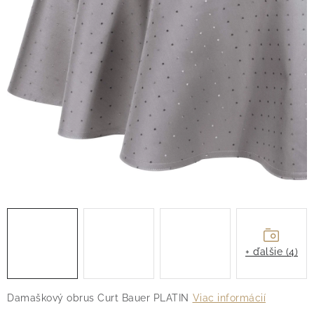
O nás
Blog
Doprava
Kontakt
Obchodné podmienky
Podmienky ochrany osobných údajov
Reklamačný poriadok
Vrátenie tovaru
+ ďalšie (4)
Damaškový obrus Curt Bauer PLATIN
Viac informácií