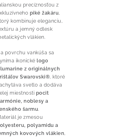
alianskou precíznosťou z
xkluzívneho
piké žakáru
,
torý kombinuje eleganciu,
extúru a jemný odlesk
etalických vlákien.
a povrchu vankúša sa
yníma ikonické
logo
lumarine z originálnych
rištáľov Swarovski®
, ktoré
achytáva svetlo a dodáva
elej miestnosti
pocit
armónie, noblesy a
enského šarmu
.
ateriál je zmesou
olyesteru, polyamidu a
emných kovových vlákien
,