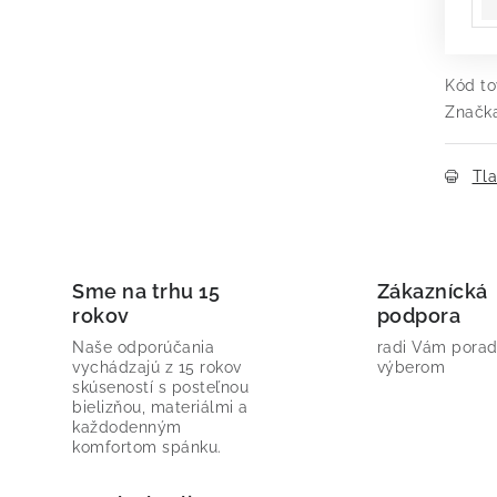
Kód to
Značk
Tl
Sme na trhu 15
Zákaznícká
rokov
podpora
Naše odporúčania
radi Vám porad
vychádzajú z 15 rokov
výberom
skúseností s posteľnou
bielizňou, materiálmi a
každodenným
komfortom spánku.