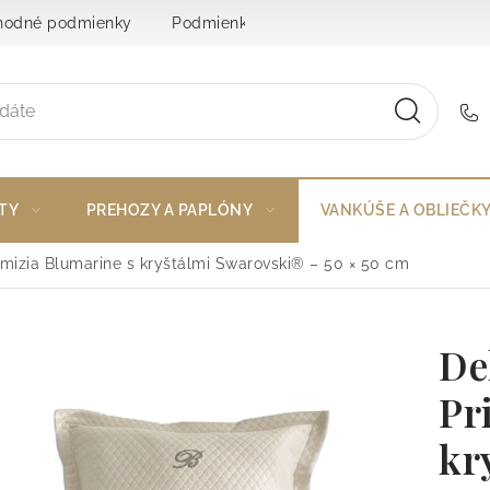
odné podmienky
Podmienky ochrany osobných údajov
TY
PREHOZY A PAPLÓNY
VANKÚŠE A OBLIEČK
mizia Blumarine s kryštálmi Swarovski® – 50 × 50 cm
De
Pr
kr