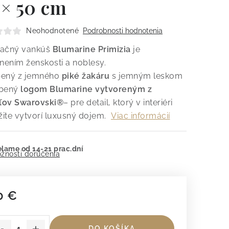
 × 50 cm
Neohodnotené
Podrobnosti hodnotenia
ačný vankúš
Blumarine Primizia
je
snením ženskosti a noblesy.
ený z jemného
piké žakáru
s jemným leskom
obený
logom Blumarine vytvoreným z
áľov Swarovski®
– pre detail, ktorý v interiéri
ite vytvorí luxusný dojem.
Viac informácií
lame od 14-21 prac.dní
žnosti doručenia
0 €
dnotková cena:
DO KOŠÍKA