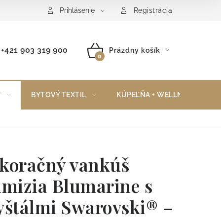
Reklamačný poriadok
Vrátenie tovaru
Prihlásenie
Registrácia
+421 903 319 900
Prázdny košík
NÁKUPNÝ
KOŠÍK
Y
BYTOVÝ TEXTIL
KÚPEĽŇA + WELLNESS
koračný vankúš
imizia Blumarine s
yštálmi Swarovski® –