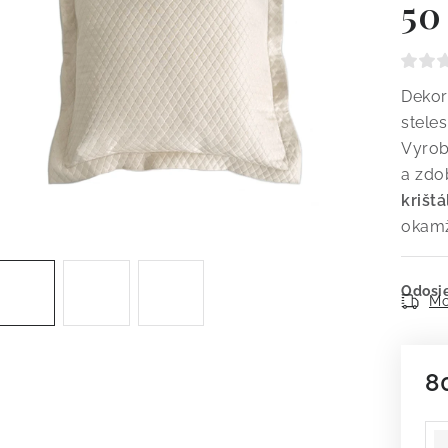
50
Dekor
stele
Vyrob
a zd
krišt
okamž
Odosie
Mo
8
Je