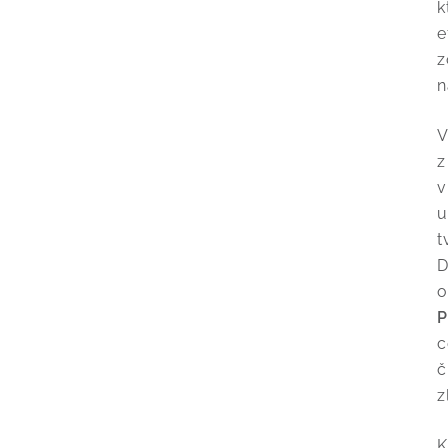
k
e
z
n
V
z
v
u
t
D
o
P
c
č
z
K