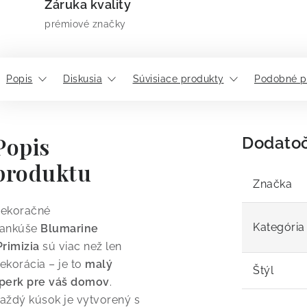
Záruka kvality
prémiové značky
Popis
Diskusia
Súvisiace produkty
Podobné p
Popis
Dodato
produktu
Značka
ekoračné
Kategória
ankúše
Blumarine
rimizia
sú viac než len
ekorácia – je to
malý
Štýl
perk pre váš domov
.
aždý kúsok je vytvorený s