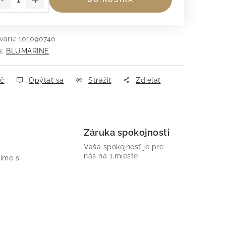
varu:
101090740
a:
BLUMARINE
ač
Opýtať sa
Strážiť
Zdieľať
Záruka spokojnosti
Vaša spokojnosť je pre
nás na 1.mieste
íme s