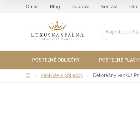
Prejsť
O nás
Blog
Doprava
Kontakt
Obch
na
obsah
POSTEĽNÉ OBLIEČKY
POSTEĽNÉ PLACH
Domov
Vankúše a obliečky
Dekoračný vankúš Pri
B
o
č
n