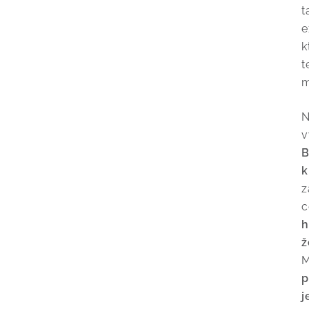
t
e
k
t
m
N
v
B
k
z
c
h
ž
M
p
j