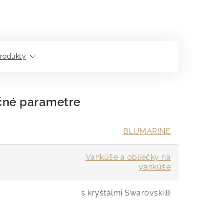
rodukty
čné parametre
BLUMARINE
Vankúše a obliečky na
vankúše
s kryštálmi Swarovski®