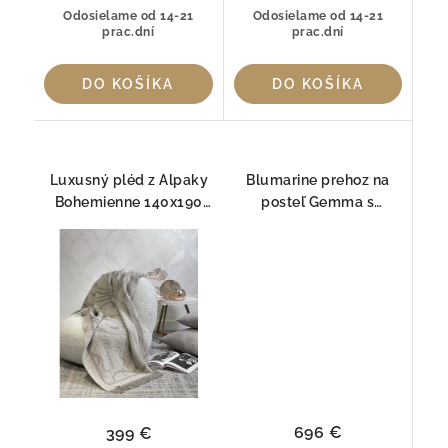
Odosielame od 14-21
Odosielame od 14-21
prac.dní
prac.dní
DO KOŠÍKA
DO KOŠÍKA
Luxusný pléd z Alpaky
Blumarine prehoz na
Bohemienne 140x190
posteľ Gemma s
cm Blumarine
kryštáľmi Swarovski
696 €
399 €