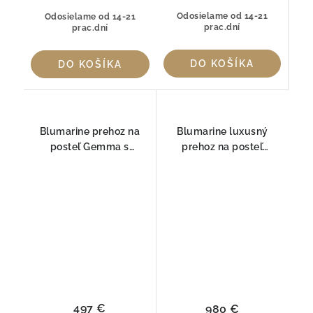
Odosielame od 14-21
Odosielame od 14-21
prac.dní
prac.dní
DO KOŠÍKA
DO KOŠÍKA
Blumarine prehoz na
Blumarine luxusný
posteľ Gemma s
prehoz na posteľ
kryštáľmi Swarovski
Gemma s kryštáľmi
Swarovski
497 €
980 €