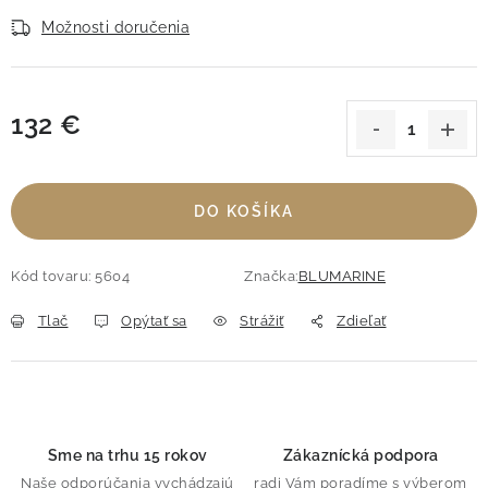
Možnosti doručenia
132 €
Jednotková cena:
DO KOŠÍKA
Kód tovaru:
5604
Značka:
BLUMARINE
Tlač
Opýtať sa
Strážiť
Zdieľať
Sme na trhu 15 rokov
Zákaznícká podpora
Naše odporúčania vychádzajú
radi Vám poradíme s výberom