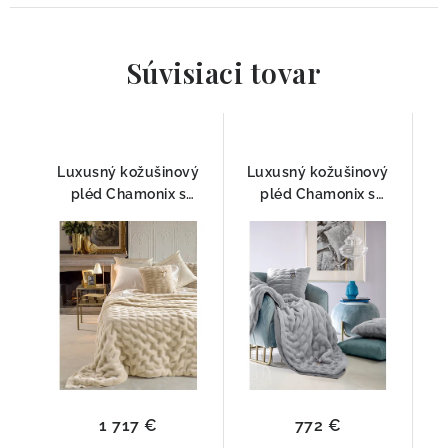
Súvisiaci tovar
Luxusný kožušinový
Luxusný kožušinový
pléd Chamonix s
pléd Chamonix s
kryštálmi Swarovski®
kryštálmi Swarovski®
260x240 cm Blumarine
140x190 cm Blumarine
Champagner
Silver
1 717 €
772 €