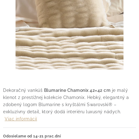
O nás
Blog
Doprava
Kontakt
Obchodné podmienky
Podmienky ochrany osobných údajov
Reklamačný poriadok
Vrátenie tovaru
Dekoračný vankúš
Blumarine Chamonix 42×42 cm
je malý
klenot z prestížnej kolekcie Chamonix. Hebký, elegantný a
zdobený logom Blumarine s kryštálmi Swarovski® –
exkluzívny detail, ktorý dodá interiéru luxusný nádych.
Viac informácií
Odosielame od 14-21 prac.dní