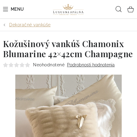
Prejsť
Hľad
na
obsah
Dekoračné vankúše
POSTEĽNÉ OBLIEČKY
Kožušinový vankúš Chamonix
POSTEĽNÉ PLACHTY
Blumarine 42×42cm Champagne
PREHOZY A PAPLÓNY
Neohodnotené
Podrobnosti hodnotenia
VANKÚŠE A OBLIEČKY
BYTOVÝ TEXTIL
KÚPEĽŇA + WELLNESS
DIZAJNÉRI