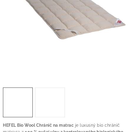
O nás
Blog
Doprava
Kontakt
Obchodné podmienky
Podmienky ochrany osobných údajov
Reklamačný poriadok
Vrátenie tovaru
HEFEL Bio Wool Chránič na matrac
je luxusný bio chránič