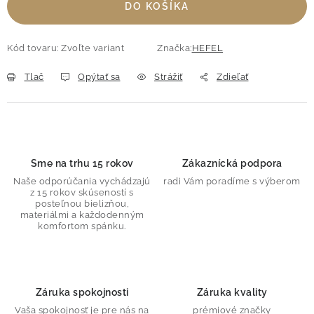
DO KOŠÍKA
Kód tovaru:
Zvoľte variant
Značka:
HEFEL
Tlač
Opýtať sa
Strážiť
Zdieľať
Sme na trhu 15 rokov
Zákaznícká podpora
Naše odporúčania vychádzajú
radi Vám poradíme s výberom
z 15 rokov skúseností s
posteľnou bielizňou,
materiálmi a každodenným
komfortom spánku.
Záruka spokojnosti
Záruka kvality
Vaša spokojnosť je pre nás na
prémiové značky