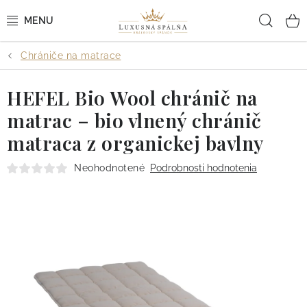
Prejsť
Hľad
na
obsah
Chrániče na matrace
POSTEĽNÉ OBLIEČKY
HEFEL Bio Wool chránič na
POSTEĽNÉ PLACHTY
matrac – bio vlnený chránič
PREHOZY A PAPLÓNY
matraca z organickej bavlny
VANKÚŠE A OBLIEČKY
Neohodnotené
Podrobnosti hodnotenia
BYTOVÝ TEXTIL
KÚPEĽŇA + WELLNESS
DIZAJNÉRI