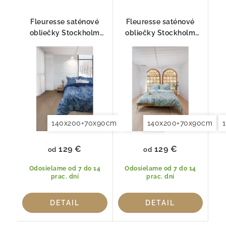
Fleuresse saténové
Fleuresse saténové
obliečky Stockholm
obliečky Stockholm
Taupe
Menta
140x200+70x90cm
140x220+70x90cm
140x200+70x90cm
129 €
129 €
od
od
Odosielame od 7 do 14
Odosielame od 7 do 14
prac. dní
prac. dní
DETAIL
DETAIL