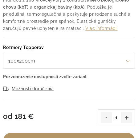
matraca z
100 % ovčej vlny z kontrolovaného biologického
chovu (kbT)
a
organickej bavlny (kbA)
. Podložka je
priedušná, termoregulačná a poskytuje prirodzene suché a
komfortné prostredie pre spánok. Elastické gumičky
zaručujú pevné uchytenie na matraci.
Viac informácií
Rozmery Topperov
Možnosti doručenia
od
181 €
Jednotková cena: