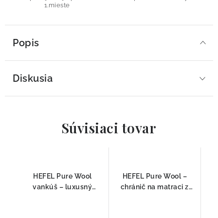
1.mieste
Popis
Diskusia
Súvisiaci tovar
HEFEL Pure Wool
HEFEL Pure Wool –
vankúš – luxusný
chránič na matraci z
priedušný vankúš z
ovčej vlny
ovčej vlny