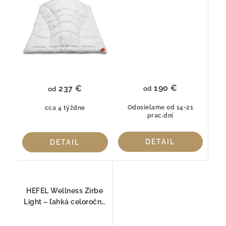
190 €
237 €
od
od
Odosielame od 14-21
cca 4 týždne
prac.dní
DETAIL
DETAIL
HEFEL Wellness Zirbe
Light – ľahká celoročná
prikrývka z ovčej vlny a
alpskej borovice