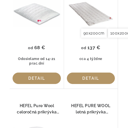
90x200cm
100x20
68 €
137 €
od
od
Odosielame od 14-21
cca 4 týždne
prac.dní
DETAIL
DETAIL
HEFEL Pure Wool
HEFEL PURE WOOL
celoročná prikrývka
letná prikrývka
430 g/m² – luxusná
180 g/m² – priedušná
prikrývka z ovčej vlny
prikrývka z ovčej vlny