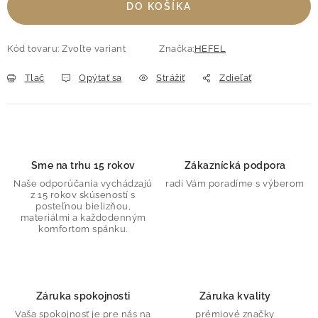
DO KOŠÍKA
Kód tovaru:
Zvoľte variant
Značka:
HEFEL
Tlač
Opýtať sa
Strážiť
Zdieľať
Sme na trhu 15 rokov
Zákaznícká podpora
Naše odporúčania vychádzajú
radi Vám poradíme s výberom
z 15 rokov skúseností s
posteľnou bielizňou,
materiálmi a každodenným
komfortom spánku.
Záruka spokojnosti
Záruka kvality
Vaša spokojnosť je pre nás na
prémiové značky