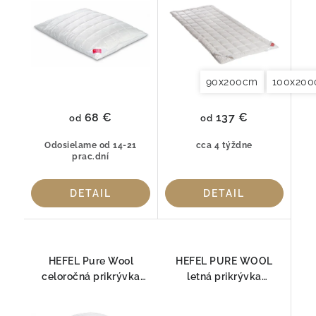
90x200cm
100x20
68 €
137 €
od
od
Odosielame od 14-21
cca 4 týždne
prac.dní
DETAIL
DETAIL
HEFEL Pure Wool
HEFEL PURE WOOL
celoročná prikrývka
letná prikrývka
430 g/m² – luxusná
180 g/m² – priedušná
prikrývka z ovčej vlny
prikrývka z ovčej vlny