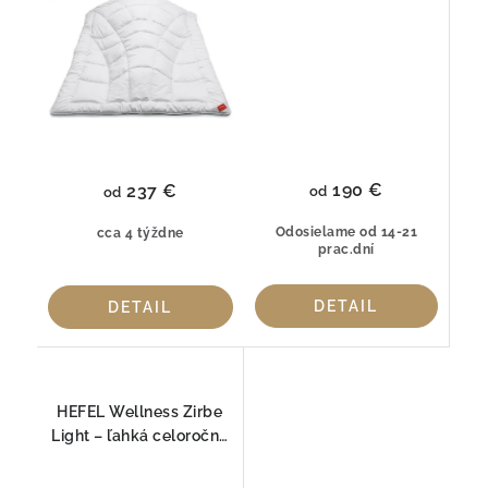
190 €
237 €
od
od
Odosielame od 14-21
cca 4 týždne
prac.dní
DETAIL
DETAIL
HEFEL Wellness Zirbe
Light – ľahká celoročná
prikrývka z ovčej vlny a
alpskej borovice