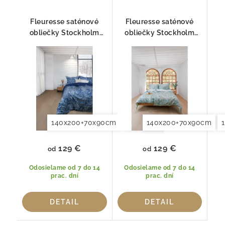
Fleuresse saténové
Fleuresse saténové
obliečky Stockholm
obliečky Stockholm
Taupe
Menta
140x200+70x90cm
140x220+70x90cm
140x200+70x90cm
129 €
129 €
od
od
Odosielame od 7 do 14
Odosielame od 7 do 14
prac. dní
prac. dní
DETAIL
DETAIL