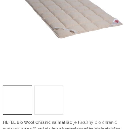
O nás
Blog
Doprava
Kontakt
Obchodné podmienky
Podmienky ochrany osobných údajov
Reklamačný poriadok
Vrátenie tovaru
HEFEL Bio Wool Chránič na matrac
je luxusný bio chránič