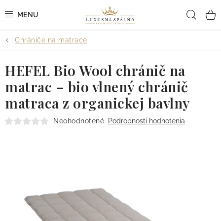
Prejsť
Hľad
na
obsah
Chrániče na matrace
POSTEĽNÉ OBLIEČKY
HEFEL Bio Wool chránič na
POSTEĽNÉ PLACHTY
matrac – bio vlnený chránič
PREHOZY A PAPLÓNY
matraca z organickej bavlny
VANKÚŠE A OBLIEČKY
Neohodnotené
Podrobnosti hodnotenia
BYTOVÝ TEXTIL
KÚPEĽŇA + WELLNESS
DIZAJNÉRI