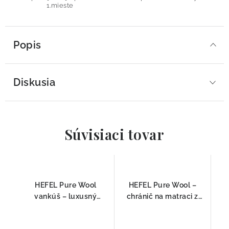
1.mieste
Popis
Diskusia
Súvisiaci tovar
HEFEL Pure Wool
HEFEL Pure Wool –
vankúš – luxusný
chránič na matraci z
priedušný vankúš z
ovčej vlny
ovčej vlny