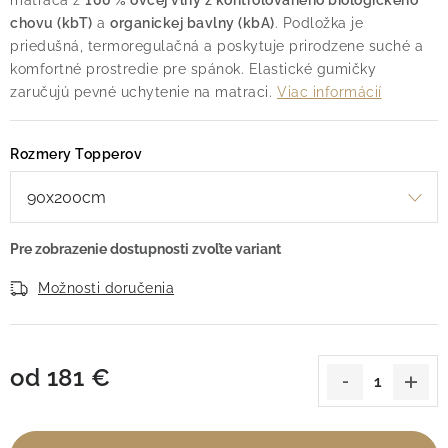
matraca z
100 % ovčej vlny z kontrolovaného biologického
chovu (kbT)
a
organickej bavlny (kbA)
. Podložka je
priedušná, termoregulačná a poskytuje prirodzene suché a
komfortné prostredie pre spánok. Elastické gumičky
zaručujú pevné uchytenie na matraci.
Viac informácií
Rozmery Topperov
Možnosti doručenia
od
181 €
Jednotková cena: