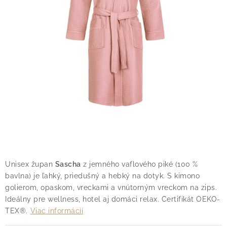
O nás
Blog
Doprava
Kontakt
Obchodné podmienky
Podmienky ochrany osobných údajov
Reklamačný poriadok
Vrátenie tovaru
Unisex župan
Sascha
z jemného vaflového piké (100 %
bavlna) je ľahký, priedušný a hebký na dotyk. S kimono
golierom, opaskom, vreckami a vnútorným vreckom na zips.
Ideálny pre wellness, hotel aj domáci relax. Certifikát OEKO-
TEX®.
Viac informácií