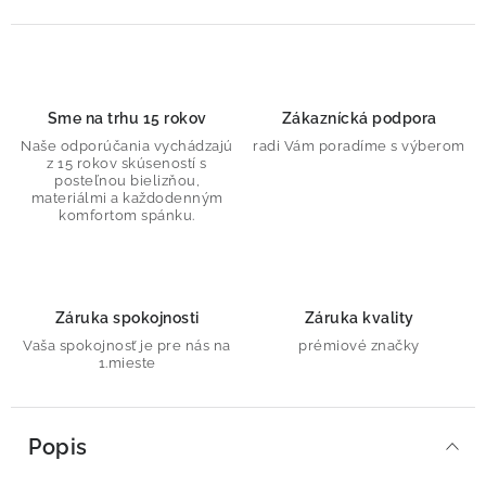
Sme na trhu 15 rokov
Zákaznícká podpora
Naše odporúčania vychádzajú
radi Vám poradíme s výberom
z 15 rokov skúseností s
posteľnou bielizňou,
materiálmi a každodenným
komfortom spánku.
Záruka spokojnosti
Záruka kvality
Vaša spokojnosť je pre nás na
prémiové značky
1.mieste
Popis