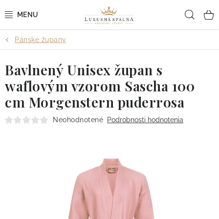
Prejsť
Hľad
na
obsah
Pánske župany
POSTEĽNÉ OBLIEČKY
Bavlnený Unisex župan s
POSTEĽNÉ PLACHTY
waflovým vzorom Sascha 100
PREHOZY A PAPLÓNY
cm Morgenstern puderrosa
VANKÚŠE A OBLIEČKY
Neohodnotené
Podrobnosti hodnotenia
BYTOVÝ TEXTIL
KÚPEĽŇA + WELLNESS
DIZAJNÉRI