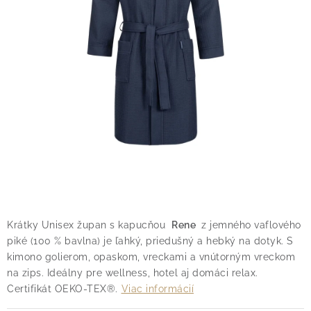
O nás
Blog
Doprava
Kontakt
Obchodné podmienky
Podmienky ochrany osobných údajov
Reklamačný poriadok
Vrátenie tovaru
Krátky Unisex župan s kapucňou
Rene
z jemného vaflového
piké (100 % bavlna) je ľahký, priedušný a hebký na dotyk. S
kimono golierom, opaskom, vreckami a vnútorným vreckom
na zips. Ideálny pre wellness, hotel aj domáci relax.
Certifikát OEKO-TEX®.
Viac informácií