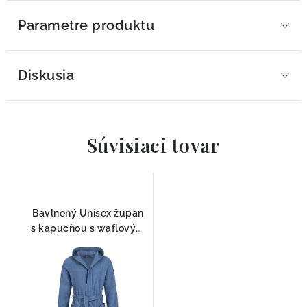
Parametre produktu
Diskusia
Súvisiaci tovar
Bavlnený Unisex župan
s kapucňou s waflovým
vzorom Andrea 120cm
Morgenstern Jeansblue