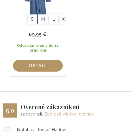
S
M
L
XL
2XL
69,95 €
Odosielame od 7 do 14
prac. dní
DETAIL
Overené zákazníkmi
5.0
12
recenzií.
Zobraziť všetky recenzie
Natália a Tomáš Hallovi