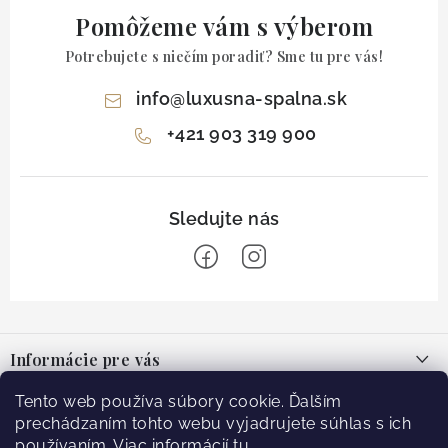
Pomôžeme vám s výberom
Potrebujete s niečím poradiť? Sme tu pre vás!
info
@
luxusna-spalna.sk
+421 903 319 900
Z
á
Informácie pre vás
p
ä
O nás
Tento web používa súbory cookie. Ďalším
Facebook
t
prechádzaním tohto webu vyjadrujete súhlas s ich
Blog
používaním. Viac informácií
tu
.