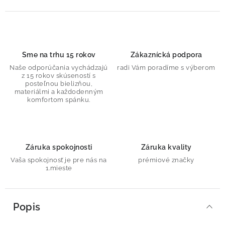
Sme na trhu 15 rokov
Zákaznícká podpora
Naše odporúčania vychádzajú
radi Vám poradíme s výberom
z 15 rokov skúseností s
posteľnou bielizňou,
materiálmi a každodenným
komfortom spánku.
Záruka spokojnosti
Záruka kvality
Vaša spokojnosť je pre nás na
prémiové značky
1.mieste
Popis