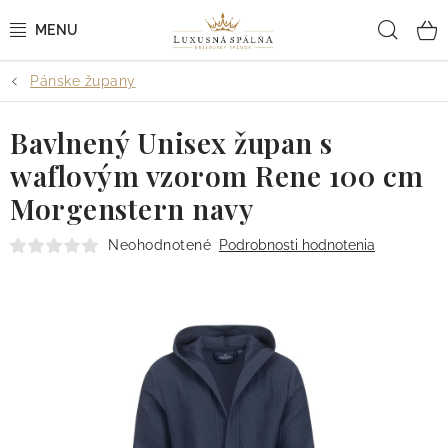
Prejsť
Hľad
na
obsah
Pánske župany
POSTEĽNÉ OBLIEČKY
Bavlnený Unisex župan s
POSTEĽNÉ PLACHTY
waflovým vzorom Rene 100 cm
PREHOZY A PAPLÓNY
Morgenstern navy
VANKÚŠE A OBLIEČKY
Neohodnotené
Podrobnosti hodnotenia
BYTOVÝ TEXTIL
KÚPEĽŇA + WELLNESS
DIZAJNÉRI