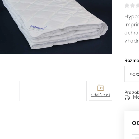
Hypoa
Impri
ochran
vhodn
Rozme
+ ďalšie (1)
Mo
o
Je