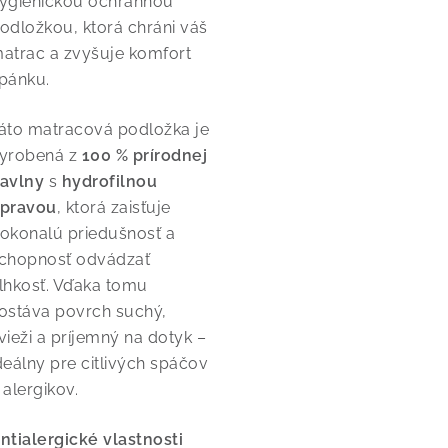
ygienickou ochrannou
odložkou, ktorá chráni váš
atrac a zvyšuje komfort
pánku.
áto matracová podložka je
yrobená z
100 % prírodnej
avlny
s
hydrofilnou
pravou
, ktorá zaisťuje
okonalú priedušnosť a
chopnosť odvádzať
lhkosť. Vďaka tomu
ostáva povrch suchý,
vieži a príjemný na dotyk –
deálny pre citlivých spáčov
 alergikov.
ntialergické vlastnosti