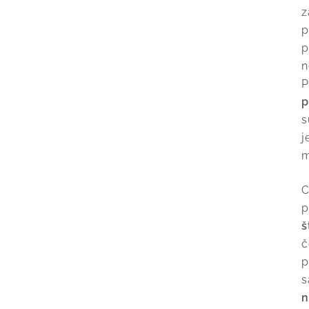
z
p
p
n
P
p
s
j
m
C
p
š
č
p
s
n