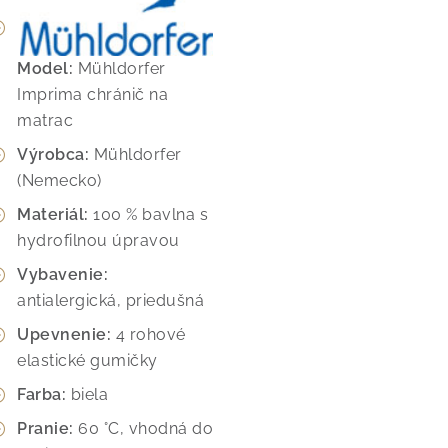
Model:
Mühldorfer
Imprima chránič na
matrac
Výrobca:
Mühldorfer
(Nemecko)
Materiál:
100 % bavlna s
hydrofilnou úpravou
Vybavenie:
antialergická, priedušná
Upevnenie:
4 rohové
elastické gumičky
Farba:
biela
Pranie:
60 °C, vhodná do