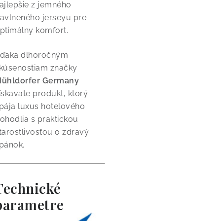
ajlepšie z jemného
avlneného jerseyu pre
ptimálny komfort.
ďaka dlhoročným
kúsenostiam značky
ühldorfer Germany
ískavate produkt, ktorý
pája luxus hotelového
ohodlia s praktickou
tarostlivosťou o zdravý
pánok.
Technické
parametre