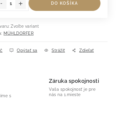
DO KOŠÍKA
varu:
Zvoľte variant
a:
MÜHLDORFER
ač
Opýtať sa
Strážiť
Zdieľať
Záruka spokojnosti
Vaša spokojnosť je pre
nás na 1.mieste
íme s