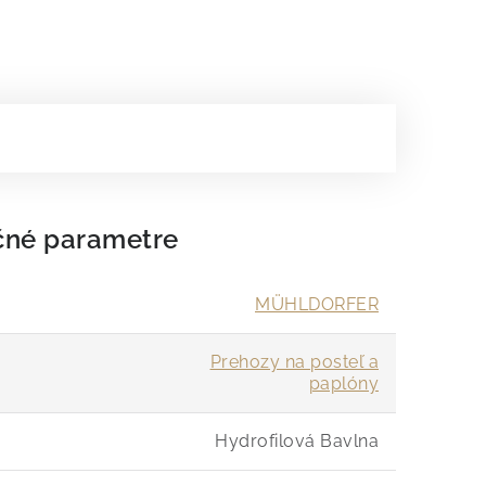
čné parametre
MÜHLDORFER
Prehozy na posteľ a
paplóny
Hydrofilová Bavlna