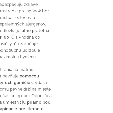
abezpečujú zdravé
rostredie pre spánok bez
rachu, roztočov a
epríjemných alergénov.
odložka je
plne prateľná
ri 60 °C
a vhodná do
ušičky, čo zaručuje
ednoduchú údržbu a
aximálnu hygienu.
hránič na matrac
ripevňuje
pomocou
tyroch gumičiek
, vďaka
omu pevne drží na mieste
očas celej noci. Odporúča
a umiestniť ju
priamo pod
apínacie prestieradlo
–