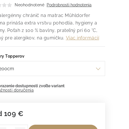
Neohodnotené
Podrobnosti hodnotenia
lergénny chránič na matrac Mühldorfer
ma prináša extra vrstvu pohodlia, hygieny a
y. Poťah z 100 % bavlny, prateľný pri 60 °C,
ý pre alergikov, na gumičku.
Viac informácií
ry Topperov
žnosti doručenia
d
109 €
dnotková cena: