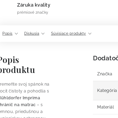
Záruka kvality
prémiové značky
Popis
Diskusia
Súvisiace produkty
Popis
Dodato
produktu
Značka
remeňte svoj spánok na
Kategória
ocit čistoty a pohodlia s
ühldorfer Imprima
hránič na matrac
– s
Materiál
emnou, priedušnou a