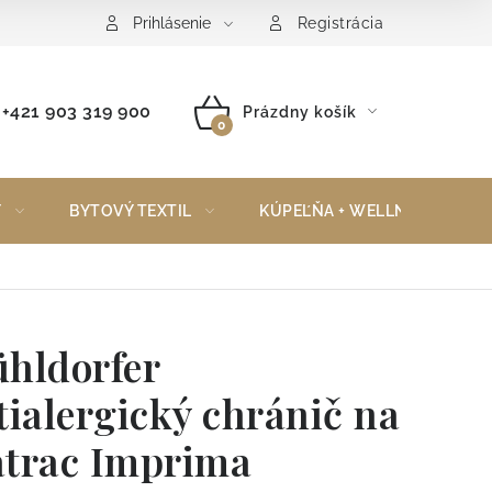
Reklamačný poriadok
Vrátenie tovaru
Prihlásenie
Registrácia
+421 903 319 900
Prázdny košík
NÁKUPNÝ
KOŠÍK
Y
BYTOVÝ TEXTIL
KÚPEĽŇA + WELLNESS
hldorfer
tialergický chránič na
trac Imprima