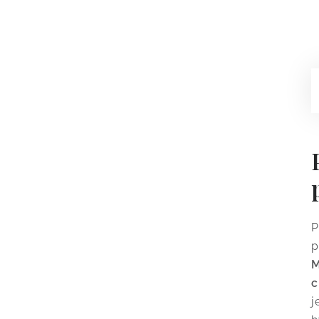
P
p
M
c
j