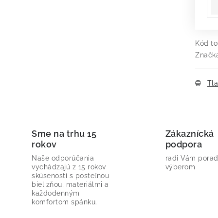
Kód to
Značk
Tl
Sme na trhu 15
Zákaznícká
rokov
podpora
Naše odporúčania
radi Vám porad
vychádzajú z 15 rokov
výberom
skúseností s posteľnou
bielizňou, materiálmi a
každodenným
komfortom spánku.