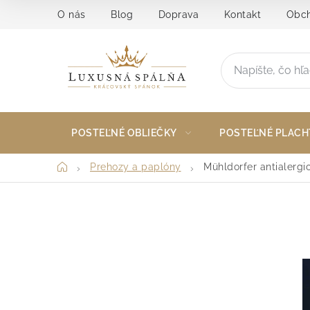
Prejsť
O nás
Blog
Doprava
Kontakt
Obch
na
obsah
POSTEĽNÉ OBLIEČKY
POSTEĽNÉ PLACH
Domov
Prehozy a paplóny
Mühldorfer antialergi
B
o
č
n