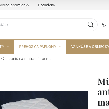
odné podmienky
Podmienky ochrany osobných údajov
TY
PREHOZY A PAPLÓNY
VANKÚŠE A OBLIEČK
cký chránič na matrac Imprima
Mü
an
ma