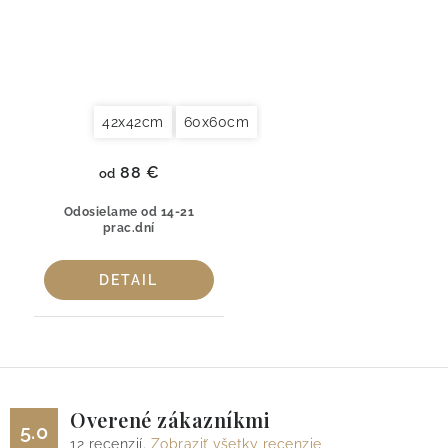
42x42cm
60x60cm
88 €
od
Odosielame od 14-21
prac.dní
DETAIL
Overené zákazníkmi
5.0
12
recenzií.
Zobraziť všetky recenzie