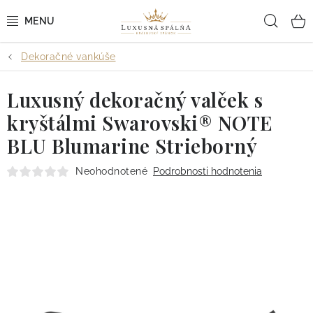
Prejsť
Hľad
na
obsah
Dekoračné vankúše
POSTEĽNÉ OBLIEČKY
Luxusný dekoračný valček s
POSTEĽNÉ PLACHTY
kryštálmi Swarovski® NOTE
PREHOZY A PAPLÓNY
BLU Blumarine Strieborný
VANKÚŠE A OBLIEČKY
Neohodnotené
Podrobnosti hodnotenia
BYTOVÝ TEXTIL
KÚPEĽŇA + WELLNESS
DIZAJNÉRI