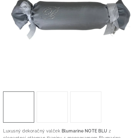
O nás
Blog
Doprava
Kontakt
Obchodné podmienky
Podmienky ochrany osobných údajov
Reklamačný poriadok
Vrátenie tovaru
Luxusný dekoračný valček
Blumarine NOTE BLU
z