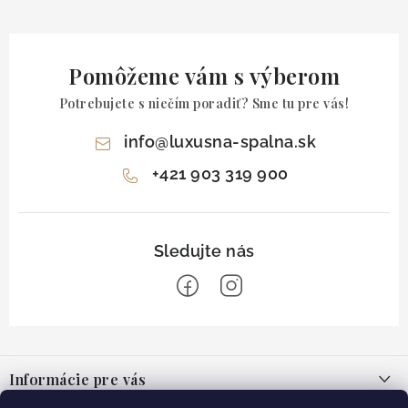
Pomôžeme vám s výberom
Potrebujete s niečím poradiť? Sme tu pre vás!
info
@
luxusna-spalna.sk
+421 903 319 900
Z
á
Informácie pre vás
p