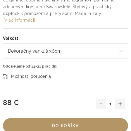
elegantnej ottoman tkaniny s monogramom Blumarine
zdobeným kryštálmi Swarovski®. Štýlový a praktický
doplnok k prehozom a prikrývkam, Made in Italy.
Viac informácií
Veľkosť
Odosielame od 14-21 prac.dní
Možnosti doručenia
88 €
Jednotková cena:
DO KOŠÍKA