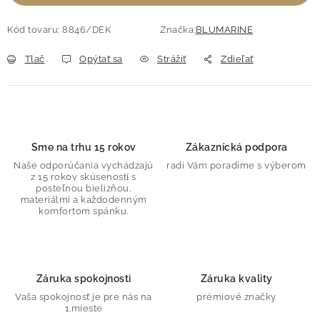
Kód tovaru:
8846/DEK
Značka:
BLUMARINE
Tlač
Opýtať sa
Strážiť
Zdieľať
Sme na trhu 15 rokov
Zákaznícká podpora
Naše odporúčania vychádzajú
radi Vám poradíme s výberom
z 15 rokov skúseností s
posteľnou bielizňou,
materiálmi a každodenným
komfortom spánku.
Záruka spokojnosti
Záruka kvality
Vaša spokojnosť je pre nás na
prémiové značky
1.mieste