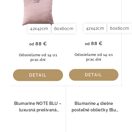
42x42cm
60x60cm
42x42cm
60x60cm
88 €
88 €
od
od
Odosielame od 14-21
Odosielame od 14-21
prac.dní
prac.dní
DETAIL
DETAIL
Blumarine NOTE BLU –
Blumarine 4 dielne
luxusná prešívaná
posteľné obliečky Blu
prikrývka s kryštálmi
Notte s logom
Swarovski®
Swarovski®
250x200cm+50x80cm