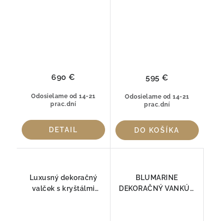
690 €
595 €
Odosielame od 14-21
Odosielame od 14-21
prac.dní
prac.dní
DETAIL
DO KOŠÍKA
Luxusný dekoračný
BLUMARINE
valček s kryštálmi
DEKORAČNÝ VANKÚŠ
Swarovski® NOTE BLU
NOTE BLU Coffee
Blumarine Púdrová