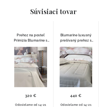
Súvisiaci tovar
Prehoz na posteľ
Blumarine luxusný
Primizia Blumarine s
prešívaný prehoz s
kryštálmi Swarovski® –
krištálmi Swarovski®
maslový
Primizia Seta
320 €
440 €
Odosielame od 14-21
Odosielame od 14-21