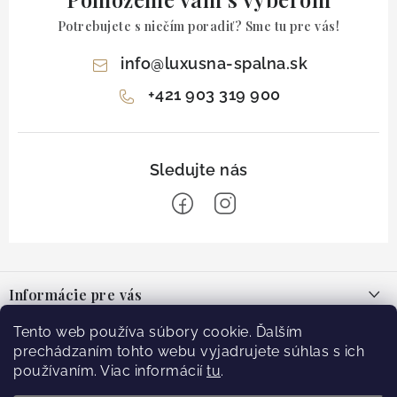
Potrebujete s niečím poradiť? Sme tu pre vás!
info
@
luxusna-spalna.sk
+421 903 319 900
Z
á
Informácie pre vás
p
ä
O nás
Tento web používa súbory cookie. Ďalším
Facebook
t
prechádzaním tohto webu vyjadrujete súhlas s ich
Blog
používaním. Viac informácií
tu
.
i
Doprava