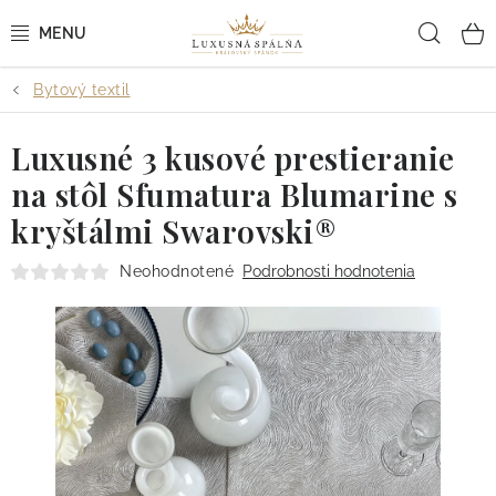
Prejsť
Hľad
na
obsah
Bytový textil
POSTEĽNÉ OBLIEČKY
Luxusné 3 kusové prestieranie
POSTEĽNÉ PLACHTY
na stôl Sfumatura Blumarine s
PREHOZY A PAPLÓNY
kryštálmi Swarovski®
VANKÚŠE A OBLIEČKY
Neohodnotené
Podrobnosti hodnotenia
BYTOVÝ TEXTIL
KÚPEĽŇA + WELLNESS
DIZAJNÉRI