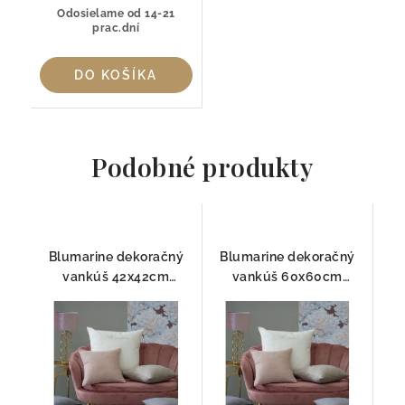
Odosielame od 14-21
prac.dní
DO KOŠÍKA
Podobné produkty
Blumarine dekoračný
Blumarine dekoračný
vankúš 42x42cm
vankúš 60x60cm
Respiro s kristáľmi
Respiro s kristáľmi
Swarovski®
Swarovski®