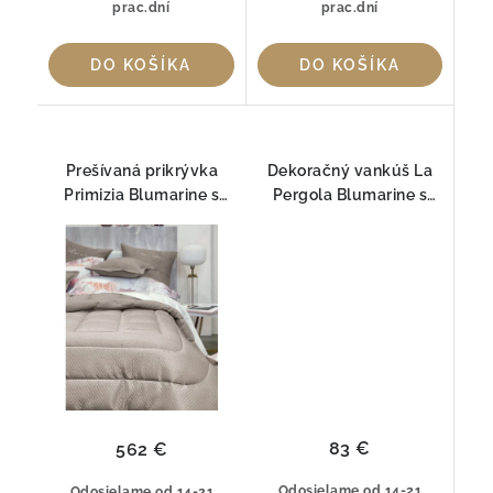
prac.dní
prac.dní
DO KOŠÍKA
DO KOŠÍKA
Prešívaná prikrývka
Dekoračný vankúš La
Primizia Blumarine s
Pergola Blumarine s
kryštálmi Swarovski® –
křištálmi Swarovski®
Sepia
50 × 50 cm s křišťály
Swarovski®
83 €
562 €
Odosielame od 14-21
Odosielame od 14-21