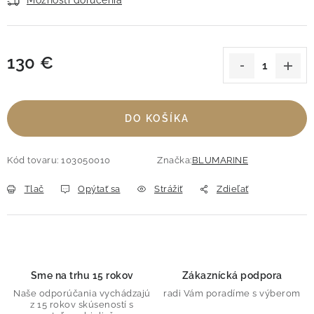
Možnosti doručenia
130 €
Jednotková cena:
DO KOŠÍKA
Kód tovaru:
103050010
Značka:
BLUMARINE
Tlač
Opýtať sa
Strážiť
Zdieľať
Sme na trhu 15 rokov
Zákaznícká podpora
Naše odporúčania vychádzajú
radi Vám poradíme s výberom
z 15 rokov skúseností s