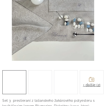
O nás
Blog
Doprava
Kontakt
Obchodné podmienky
Podmienky ochrany osobných údajov
Reklamačný poriadok
Vrátenie tovaru
+ ďalšie (2)
Set 3 prestieraní z talianskeho žakárového polyesteru s