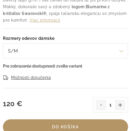
bavlny (450 g/m²) vás zahalí do luxusu už po prvom dotyku.
Mäkký, dokonale savý a zdobený
logom Blumarine z
krištáľov Swarovski®
, spája taliansku eleganciu so zmyslom
pre komfort.
Viac informácií
Rozmery odevov dámske
Možnosti doručenia
120 €
Jednotková cena:
DO KOŠÍKA