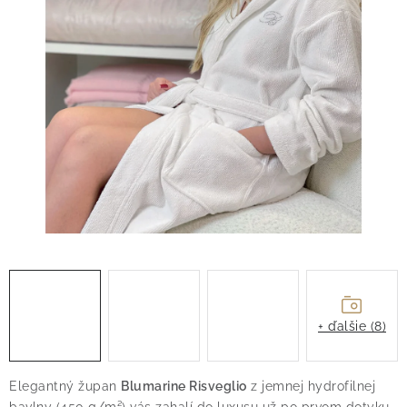
O nás
Blog
Doprava
Kontakt
Obchodné podmienky
Podmienky ochrany osobných údajov
Reklamačný poriadok
Vrátenie tovaru
+ ďalšie (8)
Elegantný župan
Blumarine Risveglio
z jemnej hydrofilnej