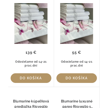
krištáľmi Swarovski®
krištáľmi Swarovski®
139 €
55 €
Odosielame od 14-21
Odosielame od 14-21
prac.dní
prac.dní
DO KOŠÍKA
DO KOŠÍKA
Blumarine kúpeľňová
Blumarine luxusné
predložka Risveglio
pareo Risveglio s