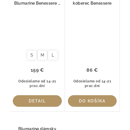
Blumarine Benessere s
koberec Benessere
krištáľmi Swarovski
Staroružová
S
M
L
159 €
86 €
Odosielame od 14-21
Odosielame od 14-21
prac.dní
prac.dní
DETAIL
DO KOŠÍKA
Blumarine dámsky