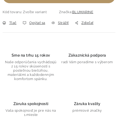
Kód tovaru:
Zvoľte variant
Značka:
BLUMARINE
Tlač
Opýtať sa
Strážiť
Zdieľať
Sme na trhu 15 rokov
Zákaznícká podpora
Naše odporúčania vychádzajú
radi Vám poradíme s výberom
z 15 rokov skúseností s
posteľnou bielizňou,
materiálmi a každodenným
komfortom spánku.
Záruka spokojnosti
Záruka kvality
Vaša spokojnosť je pre nás na
prémiové značky
1.mieste