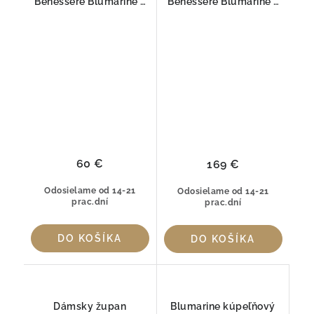
Benessere Blumarine s
Benessere Blumarine s
krištáľmi Swarovski® –
krištáľmi Swarovski® –
2 ks
5 ks
60 €
169 €
Odosielame od 14-21
Odosielame od 14-21
prac.dní
prac.dní
DO KOŠÍKA
DO KOŠÍKA
Dámsky župan
Blumarine kúpeľňový