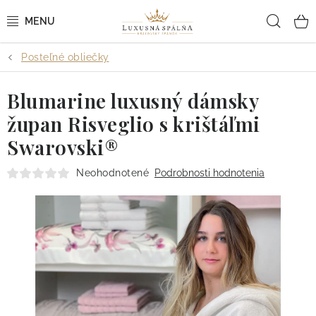
Prejsť
Hľad
na
obsah
Posteľné obliečky
POSTEĽNÉ OBLIEČKY
Blumarine luxusný dámsky
POSTEĽNÉ PLACHTY
župan Risveglio s krištáľmi
PREHOZY A PAPLÓNY
Swarovski®
VANKÚŠE A OBLIEČKY
Neohodnotené
Podrobnosti hodnotenia
BYTOVÝ TEXTIL
KÚPEĽŇA + WELLNESS
DIZAJNÉRI