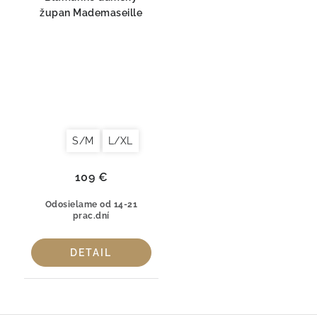
župan Mademaseille
S/M
L/XL
109 €
Odosielame od 14-21
prac.dní
DETAIL