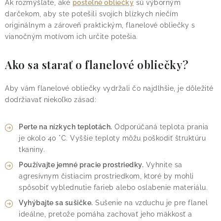
Ak rozmýšľate, aké
posteľné obliečky
sú výborným
darčekom, aby ste potešili svojích blízkych niečím
originálnym a zároveň praktickým, flanelové obliečky s
vianočným motívom ich určite potešia.
Ako sa starať o flanelové obliečky?
Aby vám flanelové obliečky vydržali čo najdlhšie, je dôležité
dodržiavať niekoľko zásad:
Perte na nízkych teplotách.
Odporúčaná teplota prania
je okolo 40 °C. Vyššie teploty môžu poškodiť štruktúru
tkaniny.
Používajte jemné pracie prostriedky.
Vyhnite sa
agresívnym čistiacim prostriedkom, ktoré by mohli
spôsobiť vyblednutie farieb alebo oslabenie materiálu.
Vyhýbajte sa sušičke.
Sušenie na vzduchu je pre flanel
ideálne, pretože pomáha zachovať jeho mäkkosť a