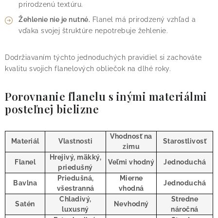
prirodzenú textúru.
Žehlenie nie je nutné.
Flanel má prirodzený vzhľad a
vďaka svojej štruktúre nepotrebuje žehlenie.
Dodržiavaním týchto jednoduchých pravidiel si zachováte
kvalitu svojich flanelových obliečok na dlhé roky.
Porovnanie flanelu s inými materiálmi
posteľnej bielizne
Vhodnosť na
Materiál
Vlastnosti
Starostlivosť
zimu
Hrejivý, mäkký,
Flanel
Veľmi vhodný
Jednoduchá
priedušný
Priedušná,
Mierne
Bavlna
Jednoduchá
všestranná
vhodná
Chladivý,
Stredne
Satén
Nevhodný
luxusný
náročná