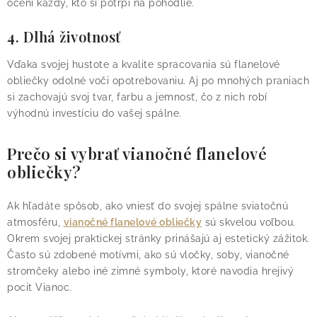
ocení každý, kto si potrpí na pohodlie.
4. Dlhá životnosť
Vďaka svojej hustote a kvalite spracovania sú flanelové
obliečky odolné voči opotrebovaniu. Aj po mnohých praniach
si zachovajú svoj tvar, farbu a jemnosť, čo z nich robí
výhodnú investíciu do vašej spálne.
Prečo si vybrať vianočné flanelové
obliečky?
Ak hľadáte spôsob, ako vniesť do svojej spálne sviatočnú
atmosféru,
vianočné flanelové obliečky
sú skvelou voľbou.
Okrem svojej praktickej stránky prinášajú aj estetický zážitok.
Často sú zdobené motívmi, ako sú vločky, soby, vianočné
stromčeky alebo iné zimné symboly, ktoré navodia hrejivý
pocit Vianoc.