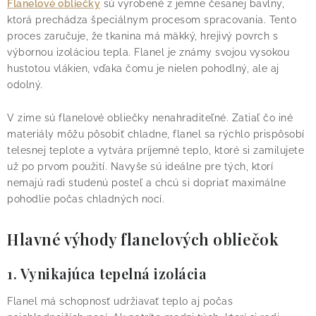
Flanelové obliečky
sú vyrobené z jemne česanej bavlny,
ktorá prechádza špeciálnym procesom spracovania. Tento
proces zaručuje, že tkanina má mäkký, hrejivý povrch s
výbornou izoláciou tepla. Flanel je známy svojou vysokou
hustotou vlákien, vďaka čomu je nielen pohodlný, ale aj
odolný.
V zime sú flanelové obliečky nenahraditeľné. Zatiaľ čo iné
materiály môžu pôsobiť chladne, flanel sa rýchlo prispôsobí
telesnej teplote a vytvára príjemné teplo, ktoré si zamilujete
už po prvom použití. Navyše sú ideálne pre tých, ktorí
nemajú radi studenú posteľ a chcú si dopriať maximálne
pohodlie počas chladných nocí.
Hlavné výhody flanelových obliečok
1. Vynikajúca tepelná izolácia
Flanel má schopnosť udržiavať teplo aj počas