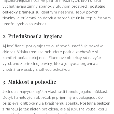
najchladnejších nocí. Ak patríte medzi tých, ktorí si radi
vychutnávajú zimný spánok v útulnom prostredí,
posteľné
obliečky z flanelu
sú ideálnym riešením. Teplý povrch
tkaniny je príjemný na dotyk a zabraňuje úniku tepla, čo vám
umožní rýchlo sa zahriať.
2. Priedušnosť a hygiena
Aj keď flanel poskytuje teplo, zároveň umožňuje pokožke
dýchať. Vďaka tomu sa nebudete potiť a zachováte si
komfort počas celej noci. Flanelové obliečky sú navyše
vyrobené z prírodnej bavlny, ktorá je hypoalergénna a
vhodná pre osoby s citlivou pokožkou.
3. Mäkkosť a pohodlie
Jednou z najvýraznejších vlastností flanelu je jeho mäkkosť.
Dotyk flanelových obliečok je príjemný a upokojujúci, čo
prispieva k hlbokému a kvalitnému spánku.
Posteľná bielizeň
z flanelu je tak nielen praktická, ale aj luxusná voľba, ktorú