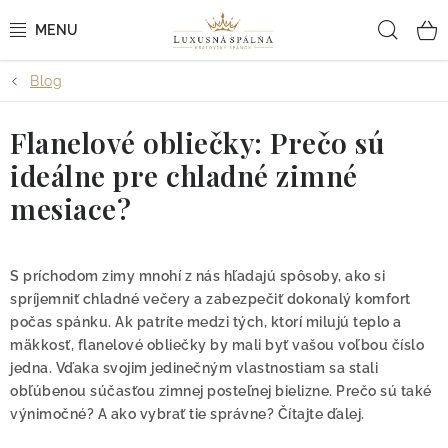
Prejsť
Hľad
na
obsah
Blog
POSTEĽNÉ OBLIEČKY
Flanelové obliečky: Prečo sú
POSTEĽNÉ PLACHTY
ideálne pre chladné zimné
PREHOZY A PAPLÓNY
mesiace?
VANKÚŠE A OBLIEČKY
S príchodom zimy mnohí z nás hľadajú spôsoby, ako si
BYTOVÝ TEXTIL
spríjemniť chladné večery a zabezpečiť dokonalý komfort
počas spánku. Ak patríte medzi tých, ktorí milujú teplo a
mäkkosť, flanelové obliečky by mali byť vašou voľbou číslo
KÚPEĽŇA + WELLNESS
jedna. Vďaka svojim jedinečným vlastnostiam sa stali
obľúbenou súčasťou zimnej posteľnej bielizne. Prečo sú také
DIZAJNÉRI
výnimočné? A ako vybrať tie správne? Čítajte ďalej.