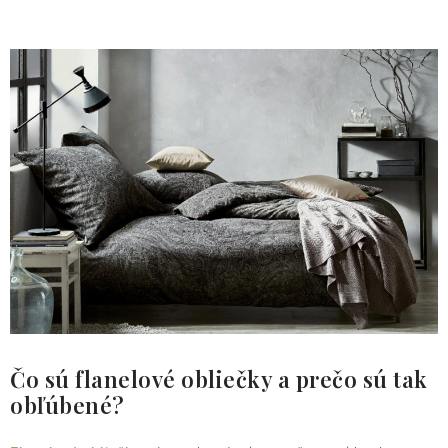
O nás
Blog
Doprava
Kontakt
Obchodné podmienky
Podmienky ochrany osobných údajov
Reklamačný poriadok
Vrátenie tovaru
Čo sú flanelové obliečky a prečo sú tak
obľúbené?