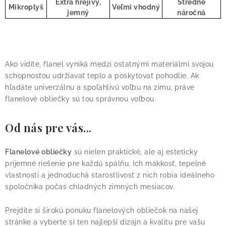
Extra hrejivý,
Stredne
Mikroplyš
Veľmi vhodný
jemný
náročná
Ako vidíte, flanel vyniká medzi ostatnými materiálmi svojou
schopnosťou udržiavať teplo a poskytovať pohodlie. Ak
hľadáte univerzálnu a spoľahlivú voľbu na zimu, práve
flanelové obliečky sú tou správnou voľbou.
Od nás pre vás...
Flanelové obliečky
sú nielen praktické, ale aj esteticky
príjemné riešenie pre každú spálňu. Ich mäkkosť, tepelné
vlastnosti a jednoduchá starostlivosť z nich robia ideálneho
spoločníka počas chladných zimných mesiacov.
Prejdite si širokú ponuku flanelových obliečok na našej
stránke a vyberte si ten najlepší dizajn a kvalitu pre vašu