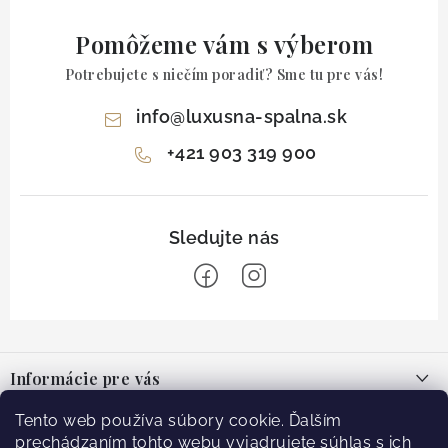
Pomôžeme vám s výberom
Potrebujete s niečím poradiť? Sme tu pre vás!
info
@
luxusna-spalna.sk
+421 903 319 900
Z
á
Informácie pre vás
p
ä
O nás
Tento web používa súbory cookie. Ďalším
Facebook
t
prechádzaním tohto webu vyjadrujete súhlas s ich